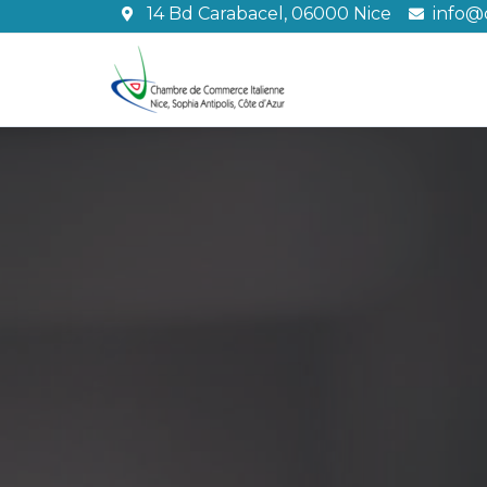
Aller
14 Bd Carabacel, 06000 Nice
info@c
au
contenu