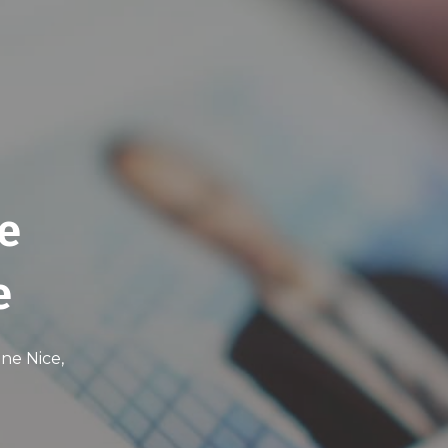
e
e
ne Nice,