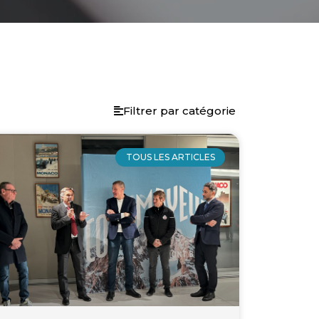
Filtrer par catégorie
ge
age
Page
Page
Page
Page
Page
Page
Page
Page
Page
Page
Page
Page
Page
Page
Page
Page
TOUS LES ARTICLES