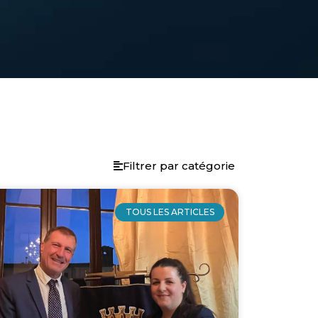
Filtrer par catégorie
ge
age
Page
Page
Page
Page
Page
Page
Page
Page
Page
Page
Page
Page
Page
Page
Page
Page
TOUS LES ARTICLES