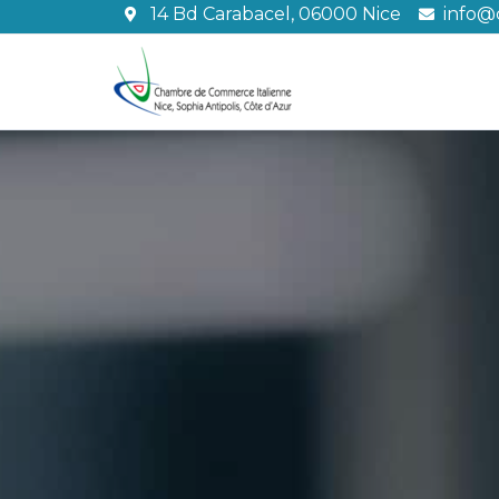
Aller
14 Bd Carabacel, 06000 Nice
info@c
au
contenu