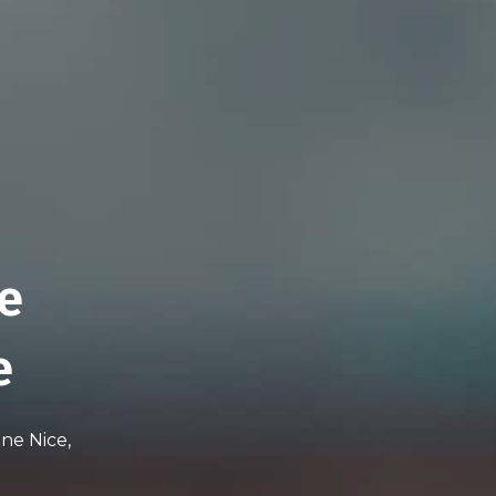
e
e
ne Nice,