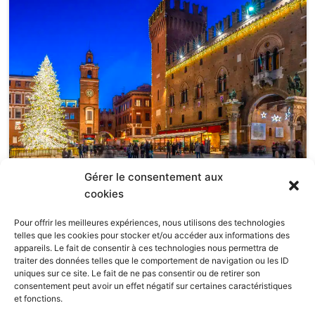
Gérer le consentement aux
Noël à Ferrare : un rêve Renaissance pour toute
cookies
la famille
13 novembre 2025
•
Visitez L'Italie
Pour offrir les meilleures expériences, nous utilisons des technologies
telles que les cookies pour stocker et/ou accéder aux informations des
L’année 2025 touche à sa fin, laissant derrière elle douze
appareils. Le fait de consentir à ces technologies nous permettra de
mois riches en émotions et en souvenirs. Pour Ferrare, ce fut
traiter des données telles que le comportement de navigation ou les ID
une …
uniques sur ce site. Le fait de ne pas consentir ou de retirer son
consentement peut avoir un effet négatif sur certaines caractéristiques
et fonctions.