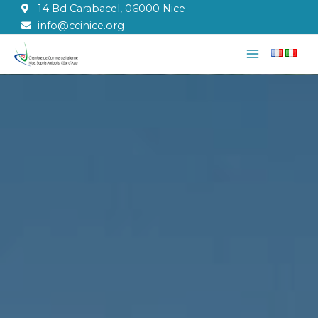
Aller
14 Bd Carabacel, 06000 Nice
au
info@ccinice.org
contenu
Main
Menu