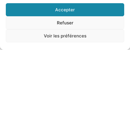
Accepter
Refuser
Voir les préférences
Viterbe, le Parc de Bomarzo : entre mythes,
monstres et beauté intemporelle
3 novembre 2025
•
Visitez L'Italie
Dans la province de Viterbe, se trouve l’un des lieux les plus
excentriques et suggestifs du Latium : les Jardins de