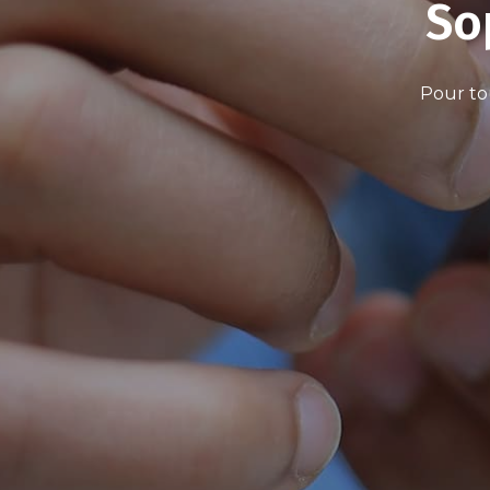
So
Pour to