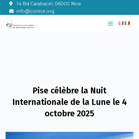
Aller
14 Bd Carabacel, 06000 Nice
au
info@ccinice.org
contenu
Main
Menu
Pise célèbre la Nuit
Internationale de la Lune le 4
octobre 2025