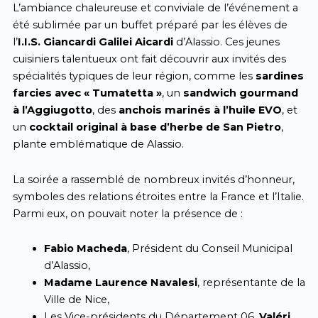
L’ambiance chaleureuse et conviviale de l’événement a
été sublimée par un buffet préparé par les élèves de
l’
I.I.S. Giancardi Galilei Aicardi
d’Alassio. Ces jeunes
cuisiniers talentueux ont fait découvrir aux invités des
spécialités typiques de leur région, comme les
sardines
farcies avec « Tumatetta »
, un
sandwich gourmand
à l’Aggiugotto
, des
anchois marinés à l’huile EVO
, et
un
cocktail original à base d’herbe de San Pietro
,
plante emblématique de Alassio.
La soirée a rassemblé de nombreux invités d’honneur,
symboles des relations étroites entre la France et l’Italie.
Parmi eux, on pouvait noter la présence de :
Fabio Macheda
, Président du Conseil Municipal
d’Alassio,
Madame Laurence Navalesi
, représentante de la
Ville de Nice,
Les Vice-présidents du Département 06,
Valéri