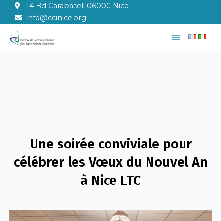
Aller
14 Bd Carabacel, 06000 Nice
au
info@ccinice.org
contenu
Main
Menu
Une soirée conviviale pour
célébrer les Vœux du Nouvel An
à Nice LTC