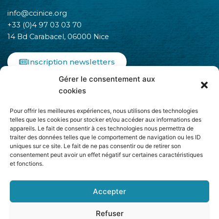
info@ccinice.org
+33 (0)4 97 03 03 70
14 Bd Carabacel, 06000 Nice
Inscription newsletters
Gérer le consentement aux
F
I
L
cookies
a
n
i
c
s
n
Pour offrir les meilleures expériences, nous utilisons des technologies
e
t
k
telles que les cookies pour stocker et/ou accéder aux informations des
b
a
e
appareils. Le fait de consentir à ces technologies nous permettra de
o
g
d
traiter des données telles que le comportement de navigation ou les ID
o
r
i
uniques sur ce site. Le fait de ne pas consentir ou de retirer son
k
a
n
consentement peut avoir un effet négatif sur certaines caractéristiques
-
m
-
et fonctions.
Adhère à
f
i
n
Accepter
Refuser