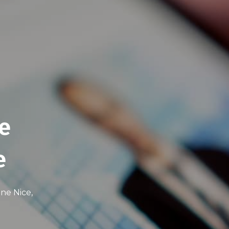
e
e
ne Nice,