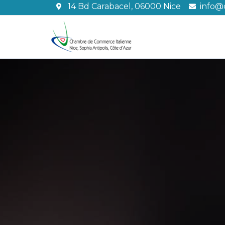
Aller
14 Bd Carabacel, 06000 Nice
info@c
au
contenu