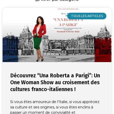
Page
Page
Page
Page
Page
Page
Page
Page
Page
Page
Page
Page
Page
Page
Page
Page
Page
Page
Page
Page
Page
Page
Page
Page
Page
Page
Page
Page
Page
Page
Page
Page
Page
Page
Page
Page
Page
Page
Page
Page
Page
Page
Page
Page
Page
Page
Page
Page
Page
Page
Page
Page
Page
Page
Page
Pag
Pag
Pa
P
TOUS LES ARTICLES
Découvrez “Una Roberta a Parigi”: Un
One Woman Show au croisement des
cultures franco-italiennes !
Si vous êtes amoureux de l’Italie, si vous appréciez
sa culture et ses origines, si vous êtes enclins à
passer un moment de convivialité et