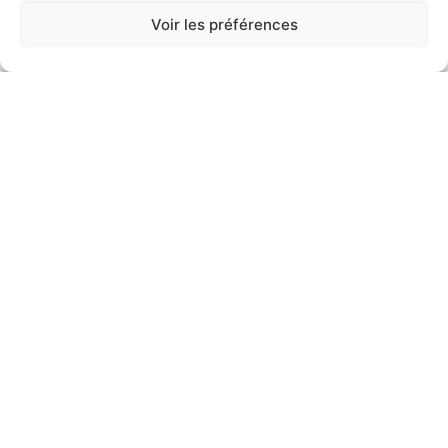
La Chambre de Commerce Italienne de Nice est
Voir les préférences
heureuse d’annoncer que pour le projet « 10
Comuni » de l’édition 2024, elle compte parmi ses
partenaires bien
20 décembre 2023
TOUS LES ARTICLES