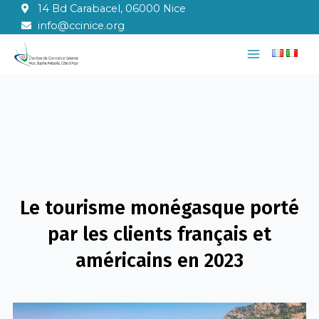
Aller
14 Bd Carabacel, 06000 Nice
au
info@ccinice.org
contenu
Main
Menu
Le tourisme monégasque porté
par les clients français et
américains en 2023