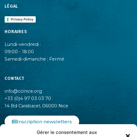
LÉGAL
Privacy Policy
HORAIRES
Lundi-vendredi :
09:00 - 18:00
Samedi-dimanche : Fermé
CONTACT
info@ccinice.org
+33 (0)4 97 03 03 70
14 Bd Carabacel, 06000 Nice
Inscription newsletters
Gérer le consentement aux
F
I
L