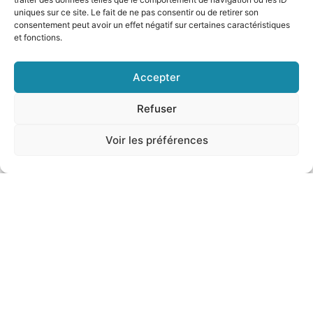
uniques sur ce site. Le fait de ne pas consentir ou de retirer son
consentement peut avoir un effet négatif sur certaines caractéristiques
et fonctions.
Accepter
Tropea città di artisti
Refuser
Tropea, un pittoresco borgo incastonato sulla costa
tirrenica calabrese, ha affascinato i disegnatori del
Voir les préférences
Grand Tour e ha rappresentato una meta culturale
per pittori europei
Settembre 18, 2023
VISITA L'ITALIA