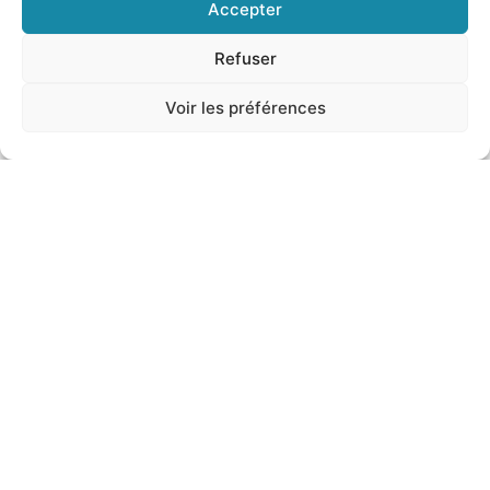
Accepter
Refuser
Scopra il Museo Navale di Imperia !
Voir les préférences
Al Museo Navale – La Città dei Marinai, negli ex
magazzini generali a Borgo Marina, Porto Maurizio,
la storia di Imperia si intreccia con quella
Agosto 21, 2023
VISITA L'ITALIA