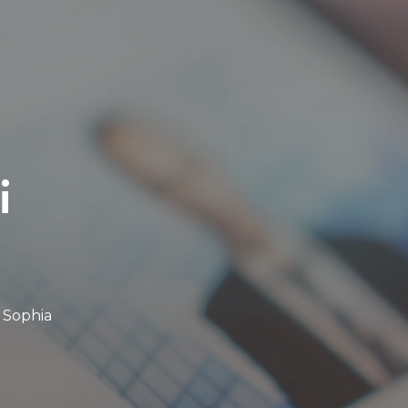
i
, Sophia