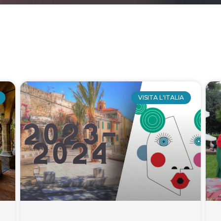
ge
Page
Page
Page
Page
Page
Page
Page
Page
Page
Page
Page
Page
Page
P
VISITA L'ITALIA