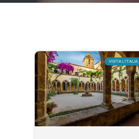
Page
Page
Page
Page
Page
Page
Page
Page
Page
Page
Pa
VISITA L'ITALIA