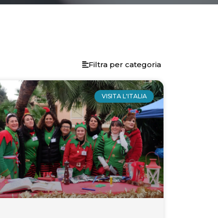
Filtra per categoria
age
Page
Page
Page
Page
Page
Page
Page
Page
VISITA L'ITALIA