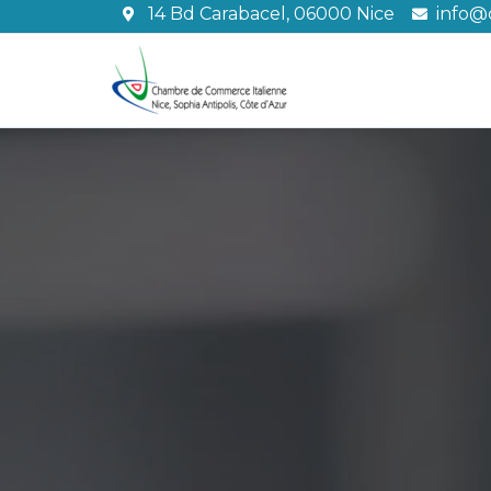
Vai
14 Bd Carabacel, 06000 Nice
info@c
al
contenuto