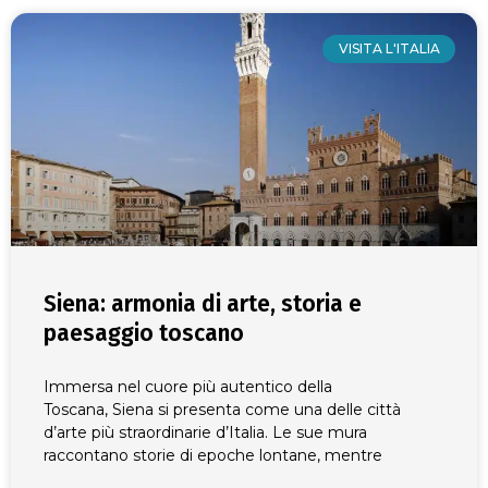
Page
Page
Page
Page
Page
Page
Page
Page
Page
Page
Page
Page
Page
Page
Page
Page
Page
Page
Page
Page
Page
Page
Page
Page
Page
Page
Page
Page
Page
Page
Page
Pag
P
VISITA L'ITALIA
Siena: armonia di arte, storia e
paesaggio toscano
Immersa nel cuore più autentico della
Toscana, Siena si presenta come una delle città
d’arte più straordinarie d’Italia. Le sue mura
raccontano storie di epoche lontane, mentre