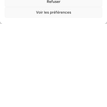
Refuser
charme de son histoire à l’occasion de la 43e édition
de la Manifestation Historique “San
Voir les préférences
2 mars 2026
TOUS LES ARTICLES
FESTIVES 2026 « Prendre sa place » :
quatre jours d’engagement, de