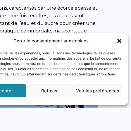
rons, caractérisés par une écorce épaisse et
e. Une fois récoltés, les citrons sont
outant de l’eau et du sucre pour créer une
e pratique commerciale, mais constitue
Gérer le consentement aux cookies
les meilleures expériences, nous utilisons des technologies telles que les
e la ville. Elle est honorée avec une
 stocker et/ou accéder aux informations des appareils. Le fait de consentir
vant le 25 novembre avec des préparatifs
ologies nous permettra de traiter des données telles que le comportement
jour même de la fête, la ville s’anime avec
n ou les ID uniques sur ce site. Le fait de ne pas consentir ou de retirer son
 peut avoir un effet négatif sur certaines caractéristiques et fonctions.
cepter
Refuser
Voir les préférences