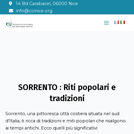
Vai
14 Bd Carabacel, 06000 Nice
al
info@ccinice.org
contenuto
Main
Menu
SORRENTO : Riti popolari e
tradizioni
Sorrento,
una
pittoresca
città
costiera
situata
nel
sud
d’Italia, è
ricca
di
tradizioni
e
miti
popolari
che
risalg
ono
ai tempi
antichi
. Ecco
quelli
più
significativi
: