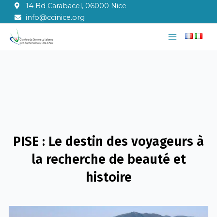
Aller
14 Bd Carabacel, 06000 Nice
au
info@ccinice.org
contenu
Main
Menu
PISE : Le destin des voyageurs à
la recherche de beauté et
histoire