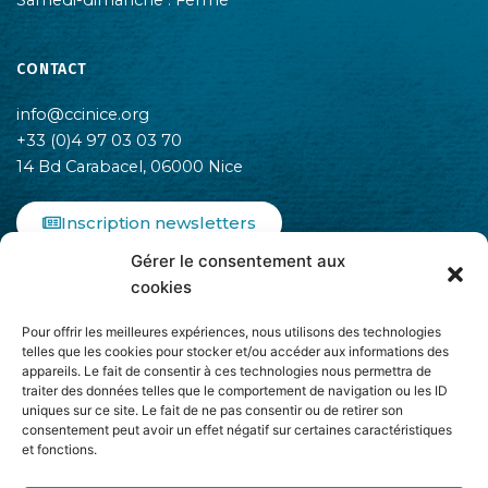
Samedi-dimanche : Fermé
CONTACT
info@ccinice.org
+33 (0)4 97 03 03 70
14 Bd Carabacel, 06000 Nice
Inscription newsletters
Gérer le consentement aux
F
I
L
cookies
a
n
i
c
s
n
Pour offrir les meilleures expériences, nous utilisons des technologies
e
t
k
telles que les cookies pour stocker et/ou accéder aux informations des
b
a
e
appareils. Le fait de consentir à ces technologies nous permettra de
o
g
d
traiter des données telles que le comportement de navigation ou les ID
o
r
i
uniques sur ce site. Le fait de ne pas consentir ou de retirer son
k
a
n
consentement peut avoir un effet négatif sur certaines caractéristiques
-
m
-
et fonctions.
Adhère à
f
i