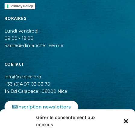
Privacy Policy
HORAIRES
Lundi-vendredi :
09:00 - 18:00
Samedi-dimanche : Fermé
CONTACT
info@ccinice.org
+33 (0)4 97 03 03 70
14 Bd Carabacel, 06000 Nice
Inscription newsletters
Gérer le consentement aux
F
I
L
cookies
a
n
i
c
s
n