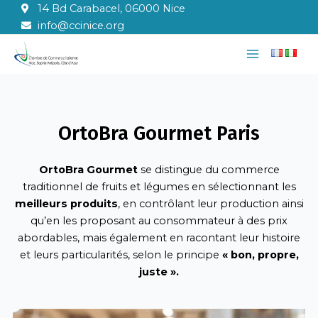
Aller
14 Bd Carabacel, 06000 Nice
au
info@ccinice.org
contenu
Main
Menu
OrtoBra Gourmet Paris
OrtoBra
Gourmet
se distingue du commerce
traditionnel de fruits et légumes en sélectionnant les
meilleurs produits
, en contrôlant leur production ainsi
qu’en les proposant au consommateur à des prix
abordables, mais également en racontant leur histoire
et leurs particularités, selon le principe
« bon, propre,
juste ».