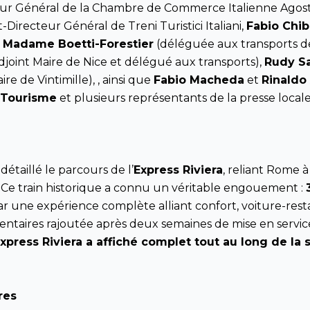
eur Général de la Chambre de Commerce Italienne Agostin
t-Directeur Général de Treni Turistici Italiani,
Fabio Chi
,
Madame Boetti-Forestier
(déléguée aux transports d
djoint Maire de Nice et délégué aux transports),
Rudy Sa
ire de Vintimille), , ainsi que
Fabio Macheda
et
Rinaldo
 Tourisme
et plusieurs représentants de la presse locale
étaillé le parcours de l’
Express Riviera
, reliant Rome 
r. Ce train historique a connu un véritable engouement :
par une expérience complète alliant confort, voiture-r
entaires rajoutée après deux semaines de mise en servic
 Express Riviera a affiché complet tout au long de la 
res