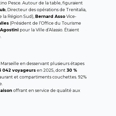
o Pesce. Autour de la table, figuraient
bub
, Directeur des opérations de Trenitalia,
e la Région Sud),
Bernard Asso
Vice-
lles
(Président de l’Office du Tourisme
 Agostini
pour la Ville d’Alassio. Étaient
.
à Marseille en desservant plusieurs étapes
3 042 voyageurs
en 2025, dont
30 %
estaurant et compartiments couchettes. 92%
e.
saison
offrant en service de qualité aux