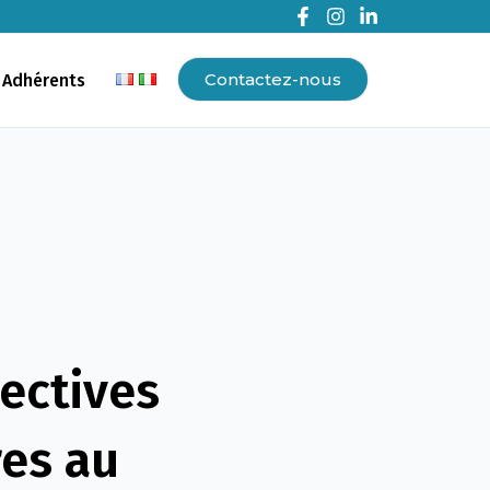
Contactez-nous
 Adhérents
pectives
res au