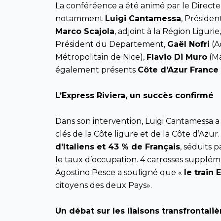
La conféréence a été animé par le Direct
notamment
Luigi Cantamessa
, Présiden
Marco Scajola
, adjoint à la Région Ligurie
Président du Departement,
Gaël Nofri
(A
Métropolitain de Nice),
Flavio Di Muro
(Ma
également présents
Côte d’Azur France
L’Express Riviera, un succès confirmé
Dans son intervention, Luigi Cantamessa a d
clés de la Côte ligure et de la Côte d’Azu
d’Italiens et 43 % de Français
, séduits 
le taux d’occupation. 4 carrosses supplém
Agostino Pesce a souligné que «
le train
citoyens des deux Pays».
Un débat sur les liaisons transfrontaliè