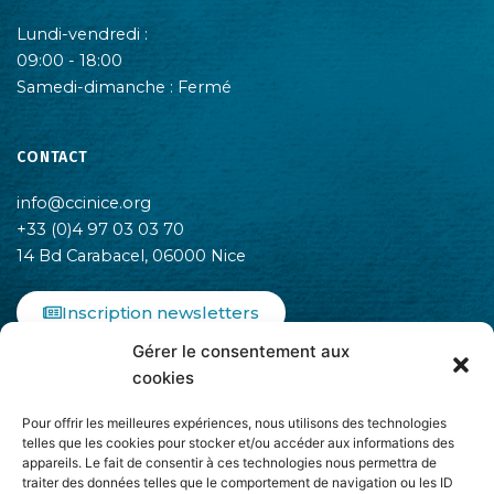
Lundi-vendredi :
09:00 - 18:00
Samedi-dimanche : Fermé
CONTACT
info@ccinice.org
+33 (0)4 97 03 03 70
14 Bd Carabacel, 06000 Nice
Inscription newsletters
Gérer le consentement aux
F
I
L
cookies
a
n
i
c
s
n
Pour offrir les meilleures expériences, nous utilisons des technologies
e
t
k
telles que les cookies pour stocker et/ou accéder aux informations des
b
a
e
appareils. Le fait de consentir à ces technologies nous permettra de
o
g
d
traiter des données telles que le comportement de navigation ou les ID