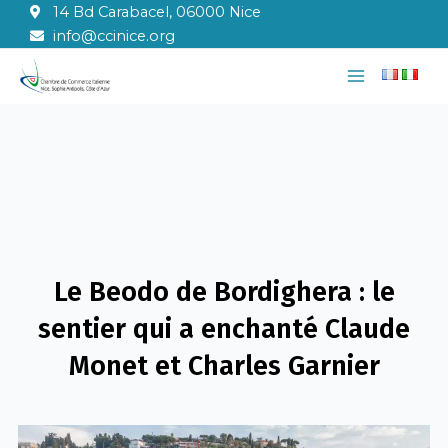
Aller
14 Bd Carabacel, 06000 Nice
au
info@ccinice.org
contenu
Main
Menu
Le Beodo de Bordighera : le
sentier qui a enchanté Claude
Monet et Charles Garnier