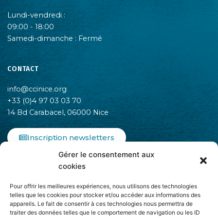
Lundi-vendredi :
09:00 - 18:00
Samedi-dimanche : Fermé
CONTACT
info@ccinice.org
+33 (0)4 97 03 03 70
14 Bd Carabacel, 06000 Nice
Inscription newsletters
Gérer le consentement aux
F
I
L
cookies
a
n
i
c
s
n
Pour offrir les meilleures expériences, nous utilisons des technologies
e
t
k
telles que les cookies pour stocker et/ou accéder aux informations des
b
a
e
appareils. Le fait de consentir à ces technologies nous permettra de
o
g
d
traiter des données telles que le comportement de navigation ou les ID