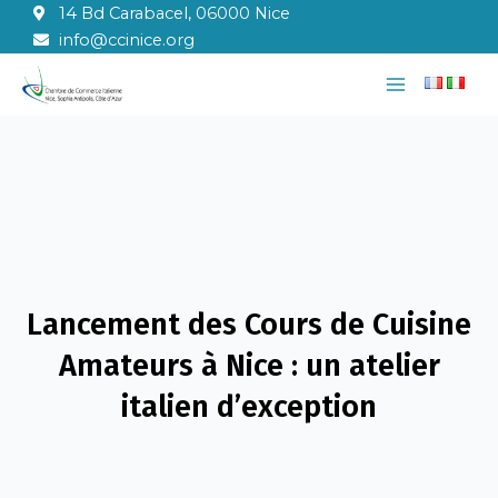
Aller
14 Bd Carabacel, 06000 Nice
au
info@ccinice.org
contenu
Main
Menu
Lancement des Cours de Cuisine
Amateurs à Nice : un atelier
italien d’exception