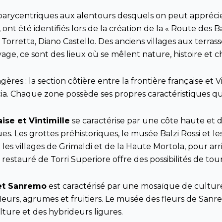
s barycentriques aux alentours desquels on peut apprécier l
ont été identifiés lors de la création de la « Route des 
 Torretta, Diano Castello. Des anciens villages aux terra
ge, ce sont des lieux où se mêlent nature, histoire et 
ères : la section côtière entre la frontière française et V
scia. Chaque zone possède ses propres caractéristiques qui
aise et Vintimille
se caractérise par une côte haute et
s. Les grottes préhistoriques, le musée Balzi Rossi et l
les villages de Grimaldi et de la Haute Mortola, pour arri
age restauré de Torri Superiore offre des possibilités de to
 et Sanremo
est caractérisé par une mosaïque de cultures 
fleurs, agrumes et fruitiers. Le musée des fleurs de Sanre
ulture et des hybrideurs ligures.