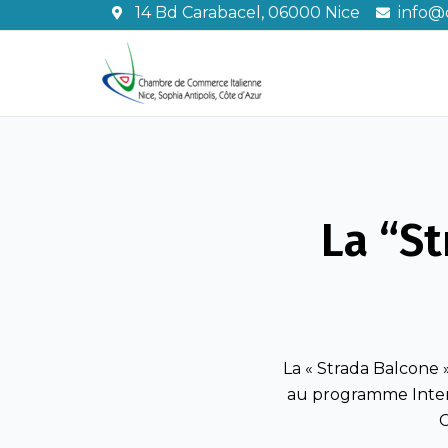
Aller
14 Bd Carabacel, 06000 Nice
info@c
au
contenu
La “S
La « Strada Balcone 
au programme Interre
C