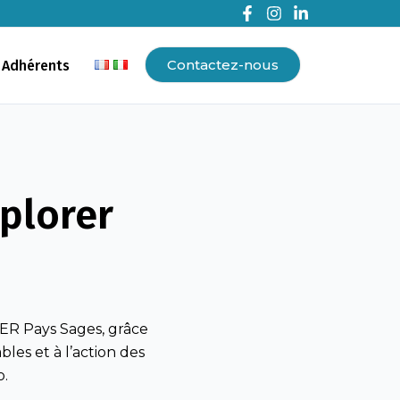
Contactez-nous
 Adhérents
plorer
TER Pays Sages, grâce
les et à l’action des
o.