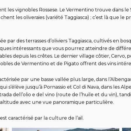
vent les vignobles Rossese. Le Vermentino trouve dans le
uchent les oliveraies (variété Taggiasca) ; c’est là que le
ée par des terrasses d’oliviers Taggiasca, cultivés en bos
ques intéressants que vous pourrez atteindre de différen
bles depuis les crêtes. Le dernier village côtier, Cervo
ignobles de Vermentino et de Pigato offrent des vins intér
actérisée par une basse vallée plus large, dans l’Albengane
ui s’élève jusqu’à Pornassio et Col di Nava, dans les Alpe
rada dell’olio e del vino (route de l’huile et du vin), tand
’altitude avec une vue panoramique particulière.
t caractérisé par la culture de l’ail.