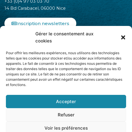
+33 (0)4 97 03 03 70
14 Bd Carabacel, 06000 Nice
Inscription newsletters
Gérer le consentement aux
F
I
L
cookies
a
n
i
c
s
n
Pour offrir les meilleures expériences, nous utilisons des technologies
e
t
k
telles que les cookies pour stocker et/ou accéder aux informations des
b
a
e
appareils. Le fait de consentir à ces technologies nous permettra de
o
g
d
traiter des données telles que le comportement de navigation ou les ID
o
r
i
uniques sur ce site. Le fait de ne pas consentir ou de retirer son
k
a
n
consentement peut avoir un effet négatif sur certaines caractéristiques
-
m
-
et fonctions.
Adhère à
f
i
n
Accepter
Refuser
Voir les préférences