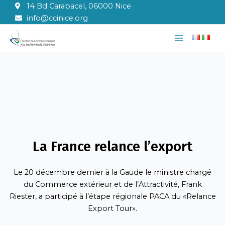
Aller
14 Bd Carabacel, 06000 Nice
au
info@ccinice.org
contenu
Main
Menu
La France relance l’export
Le 20 décembre dernier à la Gaude le ministre chargé
du Commerce extérieur et de l’Attractivité, Frank
Riester, a participé à l’étape régionale PACA du «Relance
Export Tour».