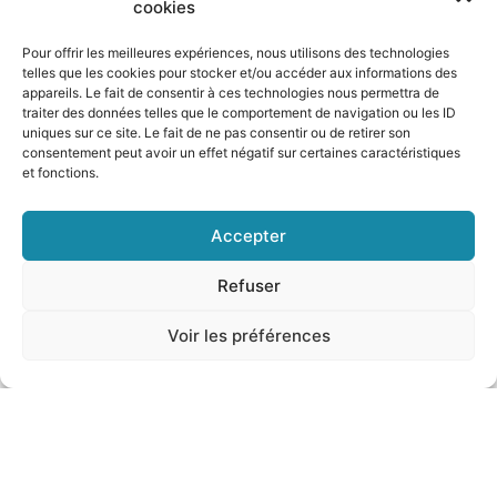
cookies
Pour offrir les meilleures expériences, nous utilisons des technologies
telles que les cookies pour stocker et/ou accéder aux informations des
appareils. Le fait de consentir à ces technologies nous permettra de
traiter des données telles que le comportement de navigation ou les ID
uniques sur ce site. Le fait de ne pas consentir ou de retirer son
consentement peut avoir un effet négatif sur certaines caractéristiques
et fonctions.
Genova: fulcro di un poderoso
programma pubblico-privato di
Accepter
riqualificazione metropolitana
Refuser
La città di Genova si trova oggi al centro di un
Voir les préférences
poderoso programma pubblico-privato
di riqualificazione metropolitana che è destinato a
trasformare le sue infrastrutture viarie e
Dicembre 9, 2021