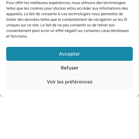
Pour offrir les meilleures expériences, nous utilisons des technologies
telles que les cookies pour stocker et/ou accéder aux informations des
appareils. Le fait de consentir à ces technologies nous permettra de
traiter des données telles que le comportement de navigation ou les ID
uniques sur ce site. Le fait de ne pas consentir ou de retirer son
consentement peut avoir un effet négatif sur certaines caractéristiques
et fonctions.
Accepter
“Destination Calabria”: un ponte tra la
Refuser
Costa Azzurra e il Sud Italia
Voir les préférences
Si è svolta presso l’Aeroporto Nice Côte d’Azur, la
conferenza “Destination Calabre – Lo stato dei voli
tra Nizza e l’Italia”, promossa dalla Camera di
Luglio 23, 2025