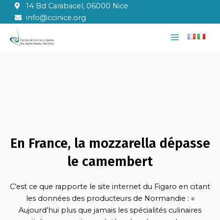
Aller
14 Bd Carabacel, 06000 Nice
au
info@ccinice.org
contenu
Main
Menu
En France, la mozzarella dépasse
le camembert
C’est ce que rapporte le site internet du Figaro en citant
les données des producteurs de Normandie : «
Aujourd’hui plus que jamais les spécialités culinaires