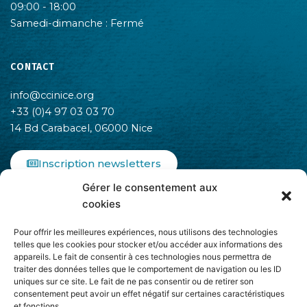
09:00 - 18:00
Samedi-dimanche : Fermé
CONTACT
info@ccinice.org
+33 (0)4 97 03 03 70
14 Bd Carabacel, 06000 Nice
Inscription newsletters
Gérer le consentement aux
F
I
L
cookies
a
n
i
c
s
n
Pour offrir les meilleures expériences, nous utilisons des technologies
e
t
k
telles que les cookies pour stocker et/ou accéder aux informations des
b
a
e
appareils. Le fait de consentir à ces technologies nous permettra de
o
g
d
traiter des données telles que le comportement de navigation ou les ID
o
r
i
uniques sur ce site. Le fait de ne pas consentir ou de retirer son
k
a
n
consentement peut avoir un effet négatif sur certaines caractéristiques
-
m
-
et fonctions.