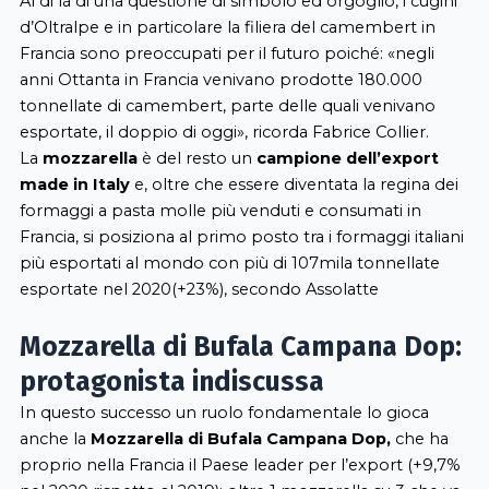
Al di là di una questione di simbolo ed orgoglio, i cugini
d’Oltralpe e in particolare la filiera del camembert in
Francia sono preoccupati per il futuro poiché: «negli
anni Ottanta in Francia venivano prodotte 180.000
tonnellate di camembert, parte delle quali venivano
esportate, il doppio di oggi», ricorda Fabrice Collier.
La
mozzarella
è del resto un
campione dell’export
made in Italy
e, oltre che essere diventata la regina dei
formaggi a pasta molle più venduti e consumati in
Francia, si posiziona al primo posto tra i formaggi italiani
più esportati al mondo con più di 107mila tonnellate
esportate nel 2020(+23%), secondo Assolatte
Mozzarella di Bufala Campana Dop:
protagonista indiscussa
In questo successo un ruolo fondamentale lo gioca
anche la
Mozzarella di Bufala Campana Dop,
che ha
proprio nella Francia il Paese leader per l’export (+9,7%