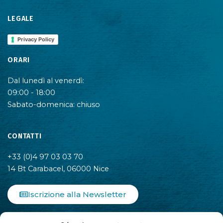
LEGALE
Privacy Policy
ORARI
Dal lunedì al venerdì:
09:00 - 18:00
Sabato-domenica: chiuso
CONTATTI
+33 (0)4 97 03 03 70
14 Bt Carabacel, 06000 Nice
Iscrizione alla Newsletter
F
I
L