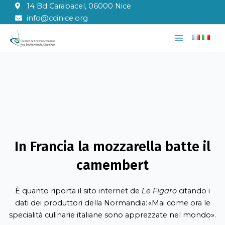
Vai
14 Bd Carabacel, 06000 Nice
al
info@ccinice.org
contenuto
Main
Menu
In Francia la mozzarella batte il
camembert
È quanto riporta il sito internet de
Le Figaro
citando i
dati dei produttori della Normandia: «Mai come ora le
specialità culinarie italiane sono apprezzate nel mondo».