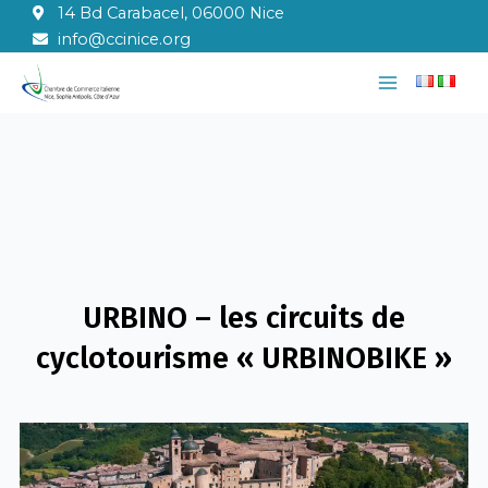
Aller
14 Bd Carabacel, 06000 Nice
au
info@ccinice.org
contenu
Main
Menu
URBINO – les circuits de
cyclotourisme « URBINOBIKE »