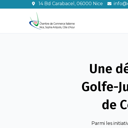
Aller
14 Bd Carabacel, 06000 Nice
info@c
au
contenu
Une dé
Golfe-Ju
de C
Parmi les initia