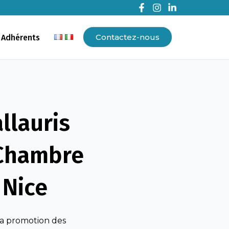
Contactez-nous
 Adhérents
llauris
a Chambre
 Nice
 la promotion des