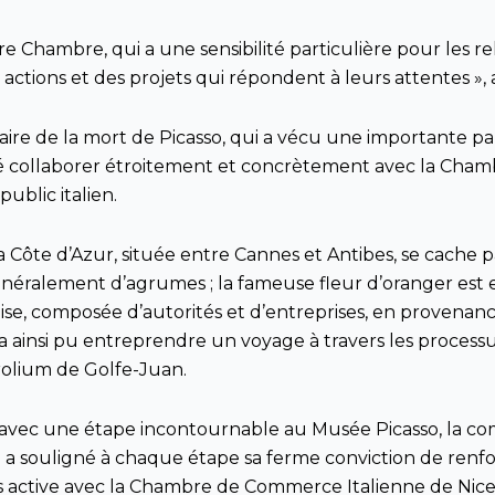
e Chambre, qui a une sensibilité particulière pour les rela
s actions et des projets qui répondent à leurs attentes »
re de la mort de Picasso, qui a vécu une importante part
haité collaborer étroitement et concrètement avec la 
ublic italien.
de la Côte d’Azur, située entre Cannes et Antibes, se cac
énéralement d’agrumes ; la fameuse fleur d’oranger est e
oise, composée d’autorités et d’entreprises, en provenance
a ainsi pu entreprendre un voyage à travers les processu
Nérolium de Golfe-Juan.
, avec une étape incontournable au Musée Picasso, la co
a souligné à chaque étape sa ferme conviction de renforc
rès active avec la Chambre de Commerce Italienne de Nice