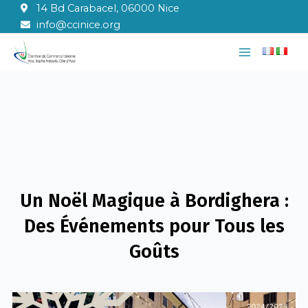
Aller
14 Bd Carabacel, 06000 Nice
au
info@ccinice.org
contenu
Main
Menu
Un Noël Magique à Bordighera :
Des Événements pour Tous les
Goûts