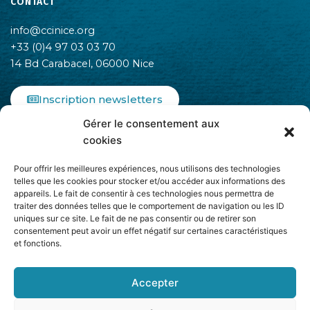
CONTACT
info@ccinice.org
+33 (0)4 97 03 03 70
14 Bd Carabacel, 06000 Nice
Inscription newsletters
Gérer le consentement aux
F
I
L
cookies
a
n
i
c
s
n
Pour offrir les meilleures expériences, nous utilisons des technologies
e
t
k
telles que les cookies pour stocker et/ou accéder aux informations des
b
a
e
appareils. Le fait de consentir à ces technologies nous permettra de
o
g
d
traiter des données telles que le comportement de navigation ou les ID
o
r
i
uniques sur ce site. Le fait de ne pas consentir ou de retirer son
k
a
n
consentement peut avoir un effet négatif sur certaines caractéristiques
-
m
-
et fonctions.
Adhère à
f
i
n
Accepter