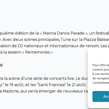
cinquième édition de la « Marina Dance Parade », un festiv
. Avec deux scènes principales, l’une sur la Piazza Balear
icipation de DJ nationaux et internationaux de renom. 
à la session « Rememories ».
ri
Pour offrir 
cookies pour
à ces techn
ra la scène d’une série de concerts live. Le duo “
Colapes
de navigatio
consentement
y” le 19 août, et les “Santi Francesi” le 21 août. Le 20 aoû
 La Nazione, qui verra émerger de nouveaux talents musi
Ac