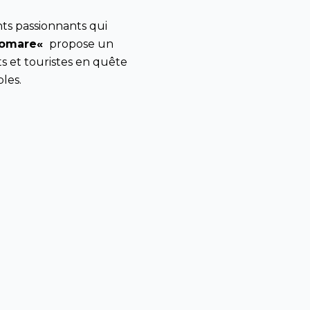
ts
passionnants
qui
lomare
«
propose un
ts
et
touristes
en
quête
bles
.