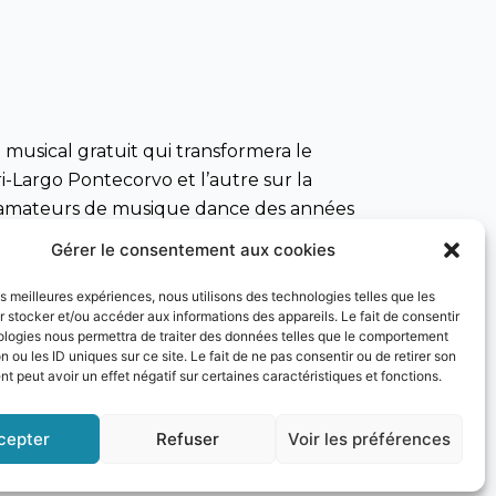
al musical gratuit qui transformera le
i-Largo Pontecorvo et l’autre sur la
Les amateurs de musique dance des années
Gérer le consentement aux cookies
les meilleures expériences, nous utilisons des technologies telles que les
 stocker et/ou accéder aux informations des appareils. Le fait de consentir
ologies nous permettra de traiter des données telles que le comportement
ce Dimartino”
ouvrira la série le 18 août,
n ou les ID uniques sur ce site. Le fait de ne pas consentir ou de retirer son
 peut avoir un effet négatif sur certaines caractéristiques et fonctions.
t, la place accueillera la finale du concours
caux.
cepter
Refuser
Voir les préférences