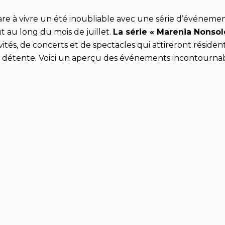
are
à
vivre
un
été
inoubliable
avec
une
série
d’
événemen
ut
au
long
du
mois
de
juillet
.
La
série
«
Marenia
Nonso
vités
, de
concerts
et de
spectacles
qui
attireront
résiden
e détente.
Voici
un
aperçu
des
événements
incontourna