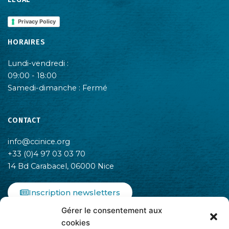
Privacy Policy
HORAIRES
Lundi-vendredi :
09:00 - 18:00
Samedi-dimanche : Fermé
CONTACT
info@ccinice.org
+33 (0)4 97 03 03 70
14 Bd Carabacel, 06000 Nice
Inscription newsletters
Gérer le consentement aux
F
I
L
cookies
a
n
i