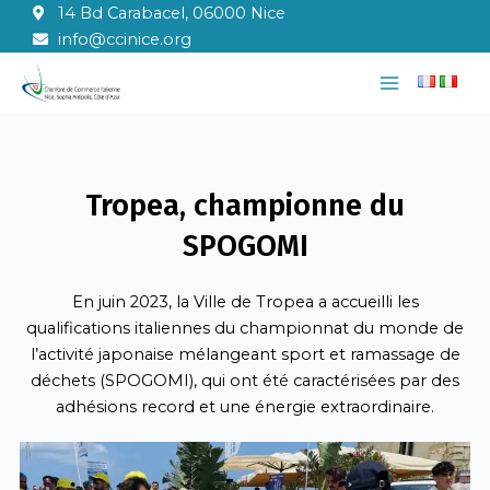
Aller
14 Bd Carabacel, 06000 Nice
au
info@ccinice.org
contenu
Main
Menu
Tropea, championne du
SPOGOMI
En juin 2023, la Ville de Tropea a accueilli les
qualifications italiennes du championnat du monde de
l’activité japonaise mélangeant sport et ramassage de
déchets (SPOGOMI), qui ont été caractérisées par des
adhésions record et une énergie extraordinaire.