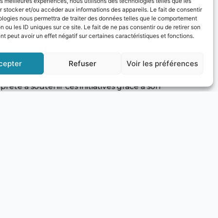
les meilleures expériences, nous utilisons des technologies telles que les
 stocker et/ou accéder aux informations des appareils. Le fait de consentir
ologies nous permettra de traiter des données telles que le comportement
n ou les ID uniques sur ce site. Le fait de ne pas consentir ou de retirer son
 peut avoir un effet négatif sur certaines caractéristiques et fonctions.
que de la Province d’Imperia, à la frontière
ant aux deux régions. Claudio Scajola a
cepter
Refuser
Voir les préférences
nt les échanges économiques,
ête à soutenir ces initiatives grâce à son
 convenu de l’importance de développer des
frastructures touristiques, de la
e ressource essentielle pour soutenir le
ssance aux communautés locales.