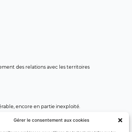
ement des relations avec les territoires
rable, encore en partie inexploité.
ues aux zones naturelles, afin d’attirer un
Gérer le consentement aux cookies
tant en Italie qu’à l’étranger, en renforçant
de la Riviera française.