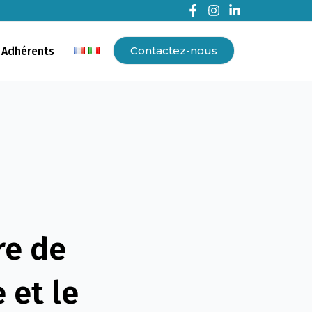
Contactez-nous
 Adhérents
re de
 et le