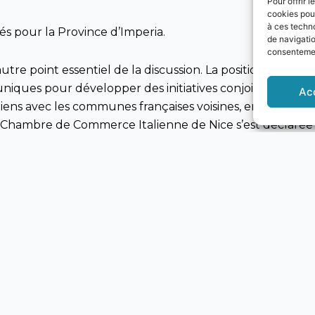
Pour offrir 
cookies pour
à ces techn
és pour la Province d’Imperia.
de navigatio
consentement
utre point essentiel de la discussion. La position stratégi
uniques pour développer des initiatives conjointes profit
Ac
iens avec les communes françaises voisines, en favorisa
 Chambre de Commerce Italienne de Nice s’est déclarée pr
 du Territoire
 troisième pilier de la discussion. Pesce et Scajola ont
nancements de l’UE, notamment dans les domaines des in
tion territoriale. Les projets européens représentent un
 d’Imperia, offrant de nouvelles opportunités de croi