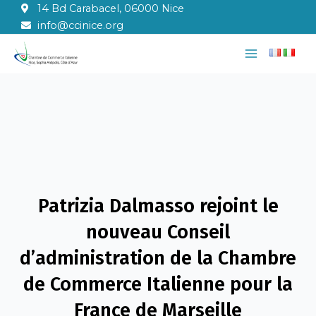
Aller
14 Bd Carabacel, 06000 Nice
au
info@ccinice.org
contenu
Main
Menu
Patrizia Dalmasso rejoint le
nouveau Conseil
d’administration de la Chambre
de Commerce Italienne pour la
France de Marseille