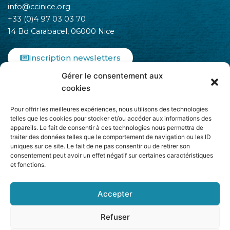
info@ccinice.org
+33 (0)4 97 03 03 70
14 Bd Carabacel, 06000 Nice
Inscription newsletters
Gérer le consentement aux
F
I
L
cookies
a
n
i
c
s
n
Pour offrir les meilleures expériences, nous utilisons des technologies
e
t
k
telles que les cookies pour stocker et/ou accéder aux informations des
b
a
e
appareils. Le fait de consentir à ces technologies nous permettra de
o
g
d
traiter des données telles que le comportement de navigation ou les ID
o
r
i
uniques sur ce site. Le fait de ne pas consentir ou de retirer son
k
a
n
consentement peut avoir un effet négatif sur certaines caractéristiques
-
m
-
et fonctions.
Adhère à
f
i
n
Accepter
Refuser