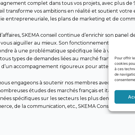
agnement complet dans tous vos projets, avec plus de 97
l transforme vos ambitions en réalité et soutient votre 
égie entrepreneuriale, les plans de marketing et de commun
d’affaires, SKEMA conseil continue d’enrichir son panel d
r vous aiguiller au mieux. Son fonctionnement est très s
e à une problématique spécifique liée à votre secteur 
Pour offrir 
tous types de demandes liées au marché français. Soyez 
cookies pour
et d’un accompagnement rigoureux pour atteindre vos ob
à ces techn
de navigatio
consentement
nous engageons à soutenir nos membres avec des solutio
ombreuses études des marchés français et italien, nous
Ac
es spécifiques sur les secteurs les plus demandés. Qu
mmerce, de la communication, etc., SKEMA Conseil vous 
boration avec de tels experts du secteur et de soutenir