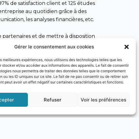
% de satisfaction client et 125 études
entreprise au quotidien grâce à des
ication, les analyses financières, etc.
e partenaires et de mettre à disposition
imple : vous recherchez un
Gérer le consentement aux cookies
d’activité ? Vous êtes au bon endroit,
les meilleures expériences, nous utilisons des technologies telles que les
certain que vous bénéficierez de services
 stocker et/ou accéder aux informations des appareils. Le fait de consentir
jectifs.
ologies nous permettra de traiter des données telles que le comportement
n ou les ID uniques sur ce site. Le fait de ne pas consentir ou de retirer son
 peut avoir un effet négatif sur certaines caractéristiques et fonctions.
ns innovantes et des perspectives
 pouvons offrir à nos membres de la
cepter
Refuser
Voir les préférences
e vous soyez dans le secteur de
accompagne avec un regard neuf sur vos
 le professionnalisme de ces jeunes