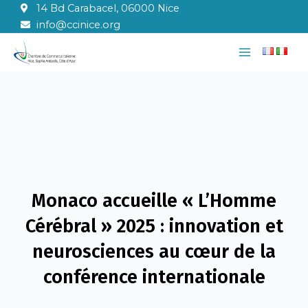
Aller
14 Bd Carabacel, 06000 Nice
au
info@ccinice.org
contenu
Main
Menu
Monaco accueille « L’Homme
Cérébral » 2025 : innovation et
neurosciences au cœur de la
conférence internationale