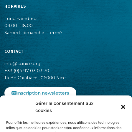
HORAIRES
Lundi-vendredi :
09:00 - 18:00
Samedi-dimanche : Fermé
CONTACT
info@ccinice.org
+33 (0)4 97 03 03 70
14 Bd Carabacel, 06000 Nice
Inscription newsletters
Gérer le consentement aux
F
I
L
cookies
a
n
i
c
s
n
Pour offrir les meilleures expériences, nous utilisons des technologies
e
t
k
telles que les cookies pour stocker et/ou accéder aux informations des
b
a
e