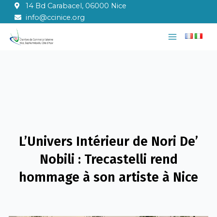
Aller
14 Bd Carabacel, 06000 Nice
au
info@ccinice.org
contenu
Main
Menu
L’Univers Intérieur de Nori De’
Nobili : Trecastelli rend
hommage à son artiste à Nice