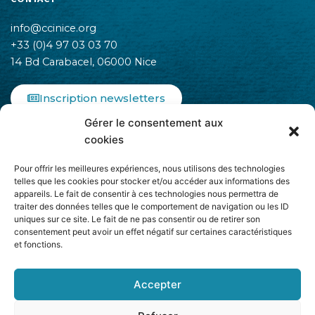
info@ccinice.org
+33 (0)4 97 03 03 70
14 Bd Carabacel, 06000 Nice
Inscription newsletters
Gérer le consentement aux
F
I
L
cookies
a
n
i
c
s
n
Pour offrir les meilleures expériences, nous utilisons des technologies
e
t
k
telles que les cookies pour stocker et/ou accéder aux informations des
b
a
e
appareils. Le fait de consentir à ces technologies nous permettra de
o
g
d
traiter des données telles que le comportement de navigation ou les ID
o
r
i
uniques sur ce site. Le fait de ne pas consentir ou de retirer son
k
a
n
consentement peut avoir un effet négatif sur certaines caractéristiques
-
m
-
et fonctions.
Adhère à
f
i
n
Accepter