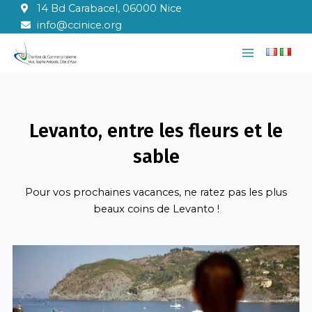
Aller
14 Bd Carabacel, 06000 Nice
au
info@ccinice.org
contenu
Main
Menu
Levanto, entre les fleurs et le
sable
Pour vos prochaines vacances, ne ratez pas les plus
beaux coins de Levanto !