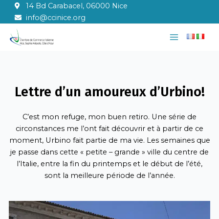
Aller
14 Bd Carabacel, 06000 Nice
au
info@ccinice.org
contenu
Main
Menu
Lettre d’un amoureux d’Urbino!
C’est mon refuge, mon buen retiro. Une série de
circonstances me l’ont fait découvrir et à partir de ce
moment, Urbino fait partie de ma vie. Les semaines que
je passe dans cette « petite – grande » ville du centre de
l’Italie, entre la fin du printemps et le début de l’été,
sont la meilleure période de l’année.