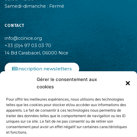
Samedi-dimanche : Fermé
CONTACT
info@ccinice.org
+33 (0)4 97 03 03 70
14 Bd Carabacel, 06000 Nice
Inscription newsletters
Gérer le consentement aux
F
I
L
cookies
a
n
i
c
s
n
Pour offrir les meilleures expériences, nous utilisons des technologies
e
t
k
telles que les cookies pour stocker et/ou accéder aux informations des
b
a
e
appareils. Le fait de consentir à ces technologies nous permettra de
o
g
d
traiter des données telles que le comportement de navigation ou les ID
o
r
i
uniques sur ce site. Le fait de ne pas consentir ou de retirer son
k
a
n
consentement peut avoir un effet négatif sur certaines caractéristiques
-
m
-
et fonctions.
Adhère à