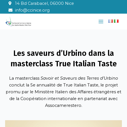
Aller
14 Bd Carabacel, 06000 Nice
au
info@ccinice.org
contenu
Main
Menu
Les saveurs d’Urbino dans la
masterclass True Italian Taste
La masterclass
Savoir et Saveurs des Terres d’Urbino
conclut la 5e annualité de True Italian Taste, le projet
promu par le Ministère Italien des Affaires étrangères et
de la Coopération internationale en partenariat avec
Assocamerestero.