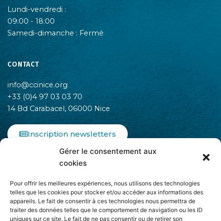
Lundi-vendredi :
09:00 - 18:00
Samedi-dimanche : Fermé
CONTACT
info@ccinice.org
+33 (0)4 97 03 03 70
14 Bd Carabacel, 06000 Nice
Inscription newsletters
Gérer le consentement aux
F
I
L
cookies
a
n
i
c
s
n
Pour offrir les meilleures expériences, nous utilisons des technologies
e
t
k
telles que les cookies pour stocker et/ou accéder aux informations des
b
a
e
appareils. Le fait de consentir à ces technologies nous permettra de
o
g
d
traiter des données telles que le comportement de navigation ou les ID
o
r
i
uniques sur ce site. Le fait de ne pas consentir ou de retirer son