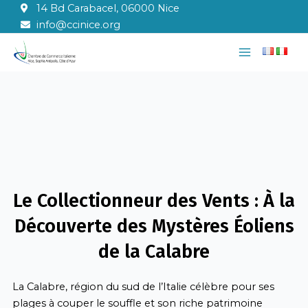
Aller
14 Bd Carabacel, 06000 Nice
au
info@ccinice.org
contenu
Main
Menu
Le Collectionneur des Vents : À la
Découverte des Mystères Éoliens
de la Calabre
La Calabre, région du sud de l’Italie célèbre pour ses
plages à couper le souffle et son riche patrimoine