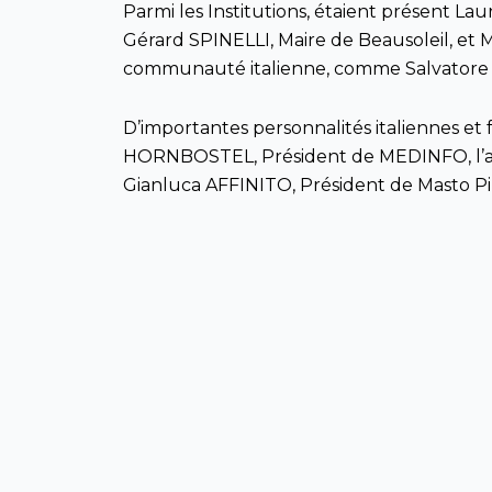
Parmi les Institutions, étaient présent La
Gérard SPINELLI, Maire de Beausoleil, et 
communauté italienne, comme Salvatore 
D’importantes personnalités italiennes et 
HORNBOSTEL, Président de MEDINFO, l’avo
Gianluca AFFINITO, Président de Masto Pi
Comme l’a également souligné Mme CASTALDO, 
France. Unies par une forte tradition mé
deux puissances culturelles et économique