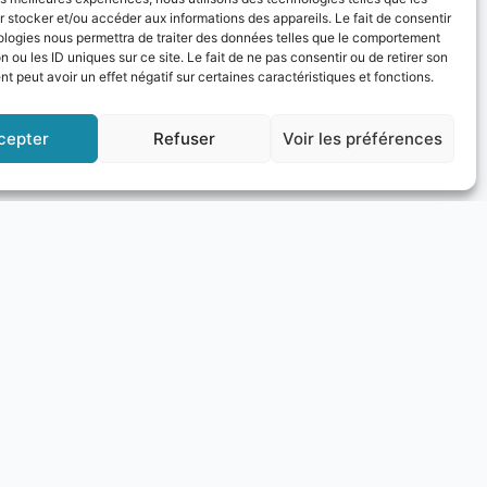
ice, Jean-Pierre VASSALLO, Maire de Tenda,
 stocker et/ou accéder aux informations des appareils. Le fait de consentir
d’importants représentants de la
ologies nous permettra de traiter des données telles que le comportement
n ou les ID uniques sur ce site. Le fait de ne pas consentir ou de retirer son
 peut avoir un effet négatif sur certaines caractéristiques et fonctions.
 présentation, parmi lesquelles Federico
cepter
Refuser
Voir les préférences
ne, Oscar STUCCHI de Sisma Italia,
ZZI.
dans les relations entre l’Italie et la
es, les deux pays peuvent agir comme les
 covid.