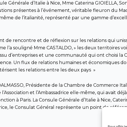
le Générale d’Italie à Nice, Mme Caterina GIOIELLA, Son
itutions présentes à l’événement, véritable fleuron du 
 même de l’italianité, représenté par une gamme d’excell
 de rencontre et de réflexion sur les relations qui unissen
me l’a souligné Mme CASTALDO, » les deux territoires voi
issu d’entreprises et une communauté qui ont choisi la
ésidence. Un flux de relations humaines et économiques 
térisent les relations entre les deux pays »
 DALMASSO, Présidente de la Chambre de Commerce Itali
re l’Association et l’Ambassadrice elle-même, qui avait d
ction à Paris. La Consule Générale d’Italie à Nice, Caterin
ice, le Consulat Général représente un point de réfé
Pour offrir 