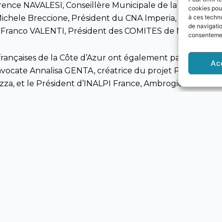
urence NAVALESI, Conseillère Municipale de la Ville de N
cookies pour
Michele Breccione, Président du CNA Imperia, mais aussi 
à ces techn
de navigatio
Franco VALENTI, Président des COMITES de Nice.
consentement
françaises de la Côte d’Azur ont également participé à la
Ac
cate Annalisa GENTA, créatrice du projet Polo Food-Wi
zza, et le Président d’INALPI France, Ambrogio INVERNI
il s’agit d’une initiative qui indique la voie principale 
diterranéenne et par la complémentarité de leurs systèm
s à la barre du projet de relancer l’Europe dans l’après