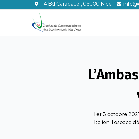
Aller
14 Bd Carabacel, 06000 Nice
info@c
au
contenu
L’Ambass
Hier 3 octobre 2021
Italien, l’espace 