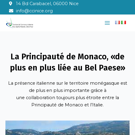
Aller
14 Bd Carabacel, 06000 Nice
au
info@ccinice.org
contenu
Main
Menu
La Principauté de Monaco, «de
plus en plus liée au Bel Paese»
La
présence
italienne
sur le
territoire
monégasque
est
de plus en plus importante
grâce
à
une
collaboration
toujours
plus
étroite
entre
la
Principauté de Monaco et
l’Italie
.