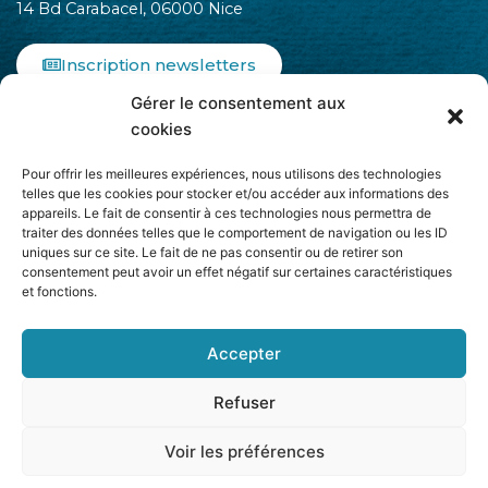
14 Bd Carabacel, 06000 Nice
Inscription newsletters
Gérer le consentement aux
F
I
L
cookies
a
n
i
c
s
n
Pour offrir les meilleures expériences, nous utilisons des technologies
e
t
k
telles que les cookies pour stocker et/ou accéder aux informations des
b
a
e
appareils. Le fait de consentir à ces technologies nous permettra de
o
g
d
traiter des données telles que le comportement de navigation ou les ID
o
r
i
uniques sur ce site. Le fait de ne pas consentir ou de retirer son
k
a
n
consentement peut avoir un effet négatif sur certaines caractéristiques
-
m
-
et fonctions.
Adhère à
f
i
n
Accepter
Refuser
Voir les préférences
2026 CCINICE. Édité par
Group Easy Marketing