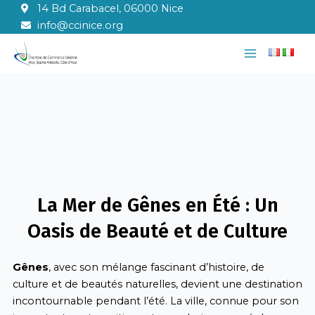
Aller
14 Bd Carabacel, 06000 Nice
au
info@ccinice.org
contenu
Main
Menu
La Mer de Gênes en Été : Un
Oasis de Beauté et de Culture
Gênes
, avec son mélange fascinant d’histoire, de
culture et de beautés naturelles, devient une destination
incontournable pendant l’été. La ville, connue pour son