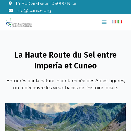
Aller
14 Bd Carabacel, 06000 Nice
au
info@ccinice.org
contenu
Main
Menu
La Haute Route du Sel entre
Imperia et Cuneo
Entourés par la nature incontaminée des Alpes Ligures,
on redécouvre les vieux tracés de l’histoire locale.