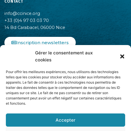
CONTACT
info@ccinice.org
+33 (0)4 97 03 03 70
14 Bd Carabacel, 06000 Nice
Inscription newsletters
Gérer le consentement aux
F
I
L
cookies
a
n
i
c
s
n
Pour offrir les meilleures expériences, nous utilisons des technologies
e
t
k
telles que les cookies pour stocker et/ou accéder aux informations des
b
a
e
appareils. Le fait de consentir à ces technologies nous permettra de
o
g
d
traiter des données telles que le comportement de navigation ou les ID
o
r
i
uniques sur ce site. Le fait de ne pas consentir ou de retirer son
k
a
n
consentement peut avoir un effet négatif sur certaines caractéristiques
-
m
-
et fonctions.
Adhère à
f
i
n
Accepter