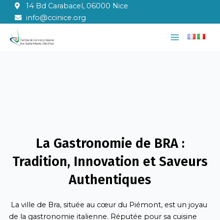
Aller
14 Bd Carabacel, 06000 Nice
au
info@ccinice.org
contenu
Main
Menu
La Gastronomie de BRA :
Tradition, Innovation et Saveurs
Authentiques
La ville de Bra, située au cœur du Piémont, est un joyau
de la gastronomie italienne. Réputée pour sa cuisine