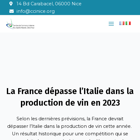
Aller
14 Bd Carabacel, 06000 Nice
au
info@ccinice.org
contenu
Main
Menu
La France dépasse l’Italie dans la
production de vin en 2023
Selon les dernières prévisions, la France devrait
dépasser l’Italie dans la production de vin cette année.
Un résultat historique pour une compétition qui se