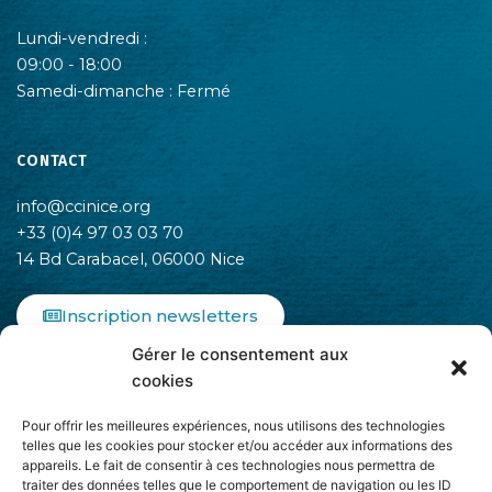
Lundi-vendredi :
09:00 - 18:00
Samedi-dimanche : Fermé
CONTACT
info@ccinice.org
+33 (0)4 97 03 03 70
14 Bd Carabacel, 06000 Nice
Inscription newsletters
Gérer le consentement aux
F
I
L
cookies
a
n
i
c
s
n
Pour offrir les meilleures expériences, nous utilisons des technologies
e
t
k
telles que les cookies pour stocker et/ou accéder aux informations des
b
a
e
appareils. Le fait de consentir à ces technologies nous permettra de
o
g
d
traiter des données telles que le comportement de navigation ou les ID