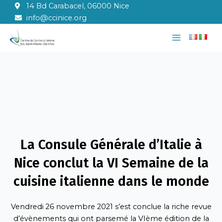
Aller
14 Bd Carabacel, 06000 Nice
au
info@ccinice.org
contenu
Main
Menu
La Consule Générale d’Italie à
Nice conclut la VI Semaine de la
cuisine italienne dans le monde
Vendredi 26 novembre 2021 s’est conclue la riche revue
d’évènements qui ont parsemé la VIème édition de la