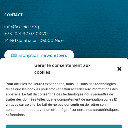
CONTACT
info@ccinice.org
+33 (0)4 97 03 03 70
14 Bd Carabacel, 06000 Nice
Inscription newsletters
Gérer le consentement aux
F
I
L
cookies
a
n
i
c
s
n
Pour offrir les meilleures expériences, nous utilisons des technologies
e
t
k
telles que les cookies pour stocker et/ou accéder aux informations des
b
a
e
appareils. Le fait de consentir à ces technologies nous permettra de
o
g
d
traiter des données telles que le comportement de navigation ou les ID
o
r
i
uniques sur ce site. Le fait de ne pas consentir ou de retirer son
k
a
n
consentement peut avoir un effet négatif sur certaines caractéristiques
-
m
-
et fonctions.
Adhère à
f
i
n