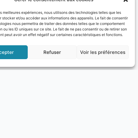
ue.
les meilleures expériences, nous utilisons des technologies telles que les
 stocker et/ou accéder aux informations des appareils. Le fait de consentir
s présentes, dont le Questeur du Sénat,
ologies nous permettra de traiter des données telles que le comportement
n ou les ID uniques sur ce site. Le fait de ne pas consentir ou de retirer son
io, pour n’en citer que quelques-uns.
 peut avoir un effet négatif sur certaines caractéristiques et fonctions.
e Italienne de Nice et les institutions
cepter
Refuser
Voir les préférences
ational.
gostino Pesce, aux côtés du Ministre
nio Invernizzi, du Président de la Région