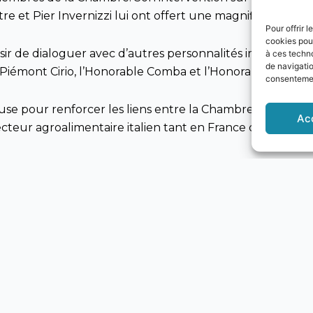
tre et Pier Invernizzi lui ont offert une magnifique plaq
Pour offrir 
cookies pour
sir de dialoguer avec d’autres personnalités importante
à ces techn
de navigatio
 Piémont Cirio, l’Honorable Comba et l’Honorable Berges
consentement
e pour renforcer les liens entre la Chambre de Commerc
Ac
cteur agroalimentaire italien tant en France qu’à l’intern
 Général de la Chambre de Commerce Italienne de Nice, A
eur Gaetano Nastri, du Vice-Président d’Inalpi Pieranto
eur italien Albano)