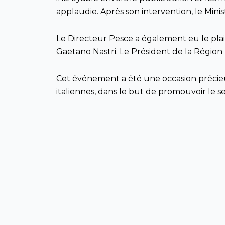
applaudie. Après son intervention, le Minis
Le Directeur Pesce a également eu le plai
Gaetano Nastri. Le Président de la Région
Cet événement a été une occasion précieus
italiennes, dans le but de promouvoir le se
(Sur les photos ci-dessous, le Directeur
Francesco Lollobrigida, du Questeur Sénat
Piémont Alberto Cirio et du célèbre chant