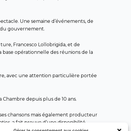
pectacle. Une semaine d’événements, de
es du gouvernement.
ture, Francesco Lollobrigida, et de
a base opérationnelle des réunions de la
re, avec une attention particulière portée
la Chambre depuis plus de 10 ans.
ur ses chansons mais également producteur
ier, a fait preuve d’une disponibilité
es produits alimentaires a été très
Gérer le consentement aux cookies