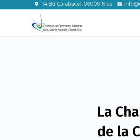
Aller
14 Bd Carabacel, 06000 Nice
info@c
au
contenu
La Cha
de la 