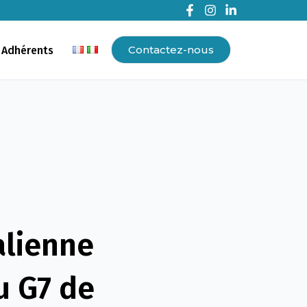
Contactez-nous
 Adhérents
alienne
u G7 de