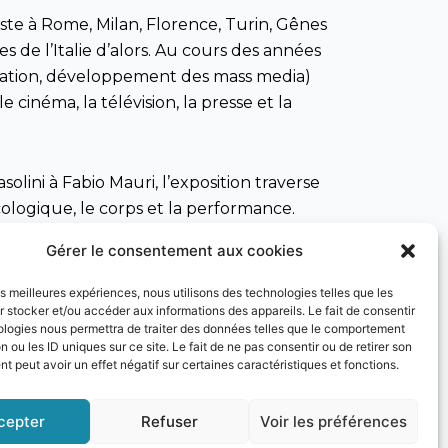
feste à Rome, Milan, Florence, Turin, Gênes
de l’Italie d’alors. Au cours des années
ommation, développement des mass media)
néma, la télévision, la presse et la
olini à Fabio Mauri, l’exposition traverse
cologique, le corps et la performance.
Gérer le consentement aux cookies
ère 16 artistes femmes majeures récemment
les meilleures expériences, nous utilisons des technologies telles que les
 stocker et/ou accéder aux informations des appareils. Le fait de consentir
ologies nous permettra de traiter des données telles que le comportement
ce avec une série de collaborations
n ou les ID uniques sur ce site. Le fait de ne pas consentir ou de retirer son
 peut avoir un effet négatif sur certaines caractéristiques et fonctions.
000, « The Future behind us » ; avec le
 d’événements.
cepter
Refuser
Voir les préférences