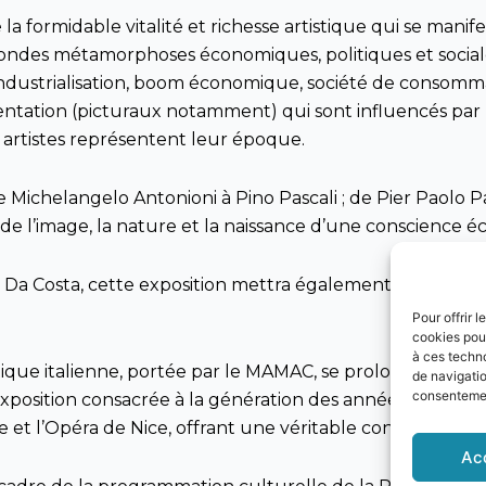
e la formidable vitalité et richesse artistique qui se mani
ondes métamorphoses économiques, politiques et sociales 
ie (industrialisation, boom économique, société de cons
ion (picturaux notamment) qui sont influencés par le ci
s artistes représentent leur époque.
Michelangelo Antonioni à Pino Pascali ; de Pier Paolo Pas
é de l’image, la nature et la naissance d’une conscience é
rie Da Costa, cette exposition mettra également en lumi
Pour offrir 
cookies pour
à ces techn
stique italienne, portée par le MAMAC, se prolongera à Ni
de navigatio
consentement
exposition consacrée à la génération des années 1990 – 2
 et l’Opéra de Nice, offrant une véritable constellation
Ac